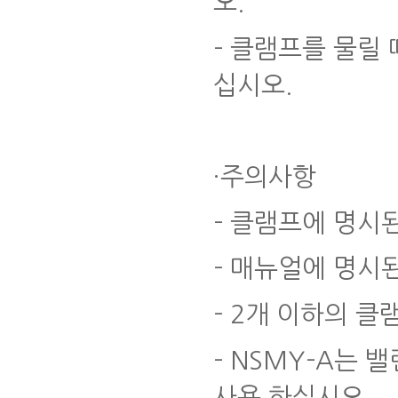
오
.
-
클램프를 물릴 
십시오
.
·주의사항
-
클램프에 명시된
-
매뉴얼에 명시
- 2
개 이하의 클
- NSMY-A
는 밸
사용 하십시오
.