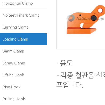
Horizontal Clamp
No teeth mark Clamp
Carrying Clamp
Loading Clamp
Beam Clamp
· 용도
Screw Clamp
-
각종 철판을 선
Lifting Hook
프입니다
.
Pipe Hook
Pulling Hook